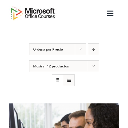
Saltar
al
Toggl
contenido
Navig
Inicio
Ordena por
Precio
Sobre Nosotros
Cursos
Mostrar
12 productos
Masters
Empresas
Testimonios