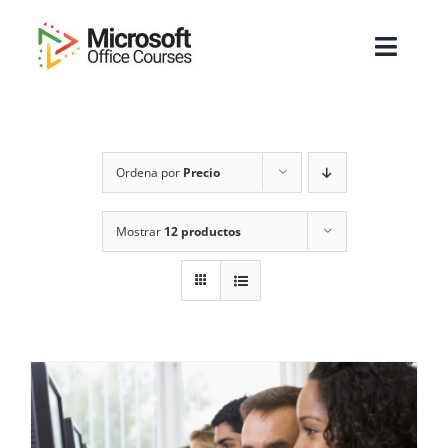
Saltar
al
Toggl
contenido
Navig
Inicio
Ordena por
Precio
Sobre Nosotros
Cursos
Mostrar
12 productos
Masters
Empresas
Testimonios