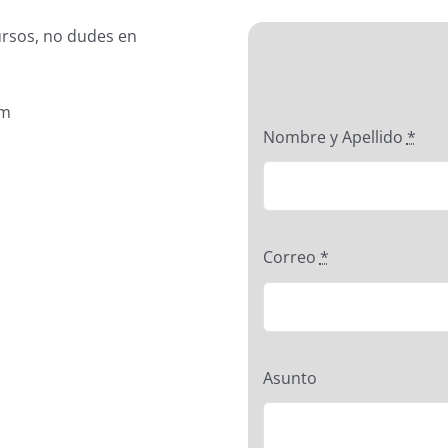
ursos, no dudes en
om
Nombre y Apellido
*
Correo
*
Asunto