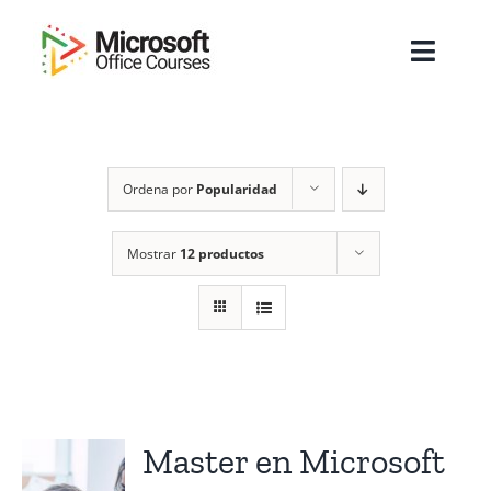
Saltar
al
Toggl
contenido
Navig
Inicio
Ordena por
Popularidad
Sobre Nosotros
Cursos
Mostrar
12 productos
Masters
Empresas
Testimonios
Master en Microsoft