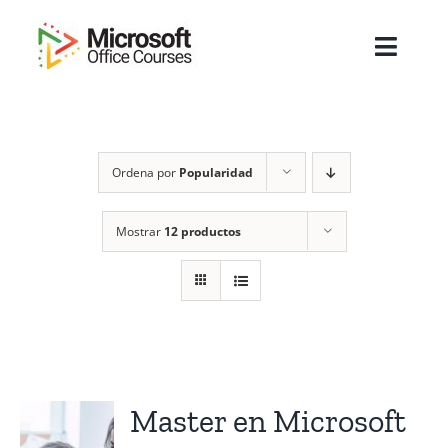
Saltar
al
Toggl
contenido
Navig
Inicio
Ordena por
Popularidad
Sobre Nosotros
Cursos
Mostrar
12 productos
Masters
Empresas
Testimonios
Master en Microsoft