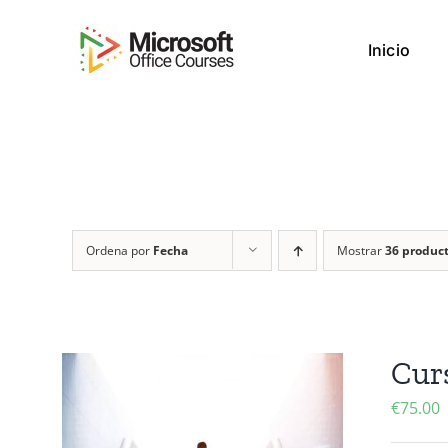
Saltar
al
Inicio
contenido
Ordena por
Fecha
Mostrar
36 produc
Cur
€
75.00