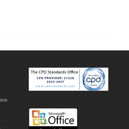
line
d