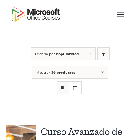
Saltar
al
Toggl
contenido
Navig
Inicio
Ordena por
Popularidad
Sobre Nosotros
Cursos
Mostrar
36 productos
Masters
Empresas
Testimonios
Curso Avanzado de