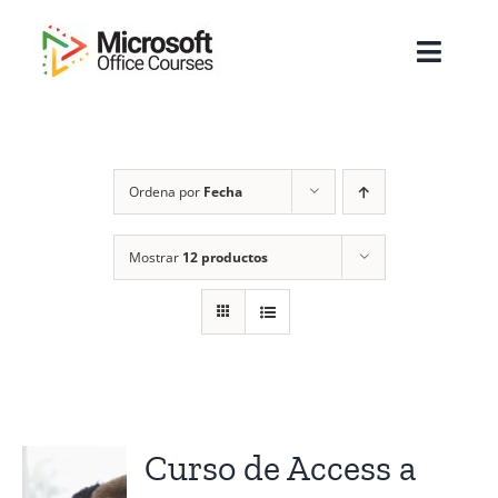
Saltar
al
Toggl
contenido
Navig
Inicio
Ordena por
Fecha
Sobre Nosotros
Cursos
Mostrar
12 productos
Masters
Empresas
Testimonios
Curso de Access a