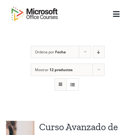
Saltar
al
Toggl
contenido
Navig
Inicio
Ordena por
Fecha
Sobre Nosotros
Cursos
Mostrar
12 productos
Masters
Empresas
Testimonios
Curso Avanzado de