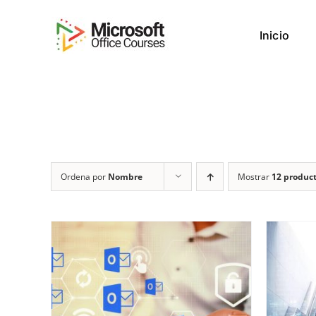
Saltar
al
Inicio
contenido
Ordena por
Nombre
Mostrar
12 produc