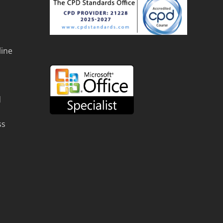
line
d
ss