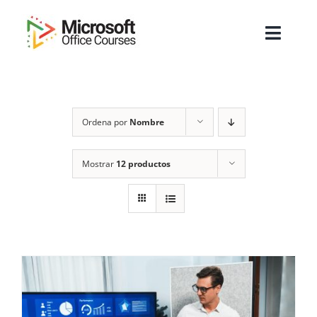
Saltar
al
Toggl
contenido
Navig
Inicio
Ordena por
Nombre
Sobre Nosotros
Cursos
Mostrar
12 productos
Masters
Empresas
Testimonios