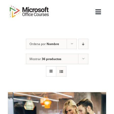
Saltar
al
Toggl
contenido
Navig
Inicio
Ordena por
Nombre
Sobre Nosotros
Cursos
Mostrar
36 productos
Masters
Empresas
Testimonios