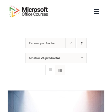
Saltar
al
Toggl
contenido
Navig
Inicio
Ordena por
Fecha
Sobre Nosotros
Cursos
Mostrar
24 productos
Masters
Empresas
Testimonios