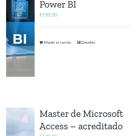
Power BI
Contactanos
€
199.00
Añadir al carrito
Detalles
Master de Microsoft
Access – acreditado