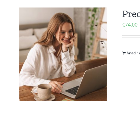
Prec
€
74.00
Añadir a