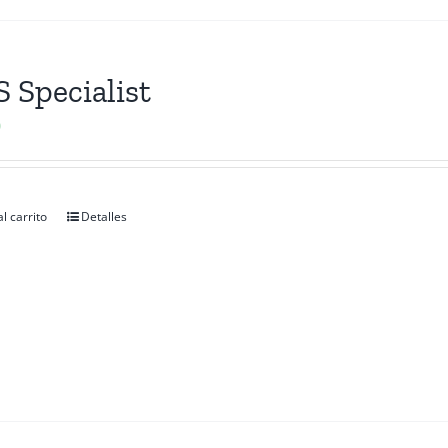
 Specialist
0
l carrito
Detalles