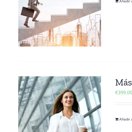
Añadir a
Mást
€
399.0
Añadir a