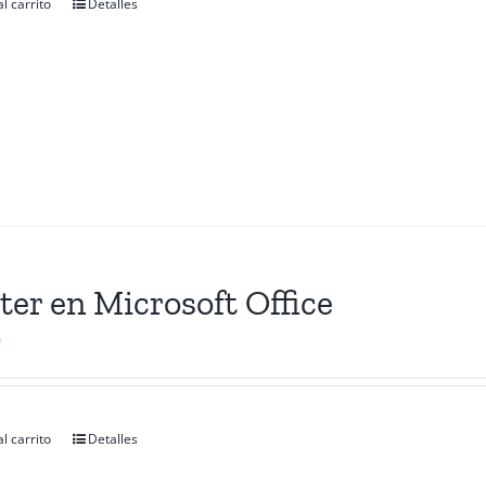
l carrito
Detalles
er en Microsoft Office
0
l carrito
Detalles