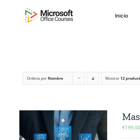
Saltar
al
Inicio
contenido
Ordena por
Nombre
Mostrar
12 produc
Mast
€
199.0