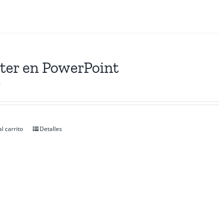
ter en PowerPoint
0
l carrito
Detalles