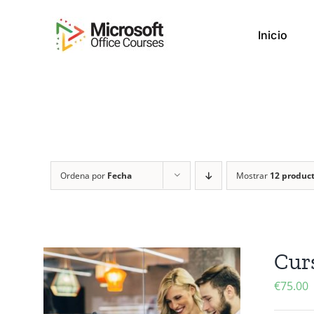
Saltar
al
Inicio
contenido
Ordena por
Fecha
Mostrar
12 produc
Cur
€
75.00