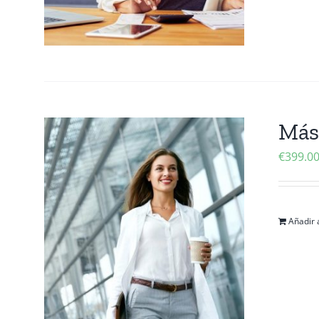
Mást
€
399.0
Añadir a