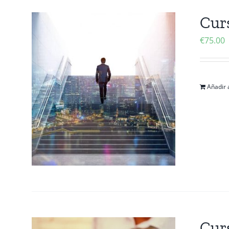
Cur
€
75.00
Añadir a
Cur