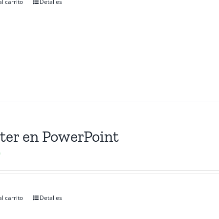
l carrito
Detalles
ter en PowerPoint
0
l carrito
Detalles