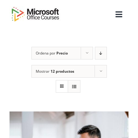
Saltar
al
Toggl
contenido
Navig
Inicio
Ordena por
Precio
Sobre Nosotros
Cursos
Mostrar
12 productos
Masters
Empresas
Testimonios