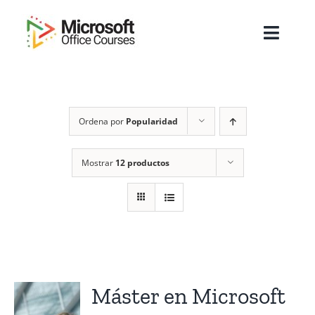
Saltar
al
Toggl
contenido
Navig
Inicio
Ordena por
Popularidad
Sobre Nosotros
Cursos
Mostrar
12 productos
Masters
Empresas
Testimonios
Máster en Microsoft