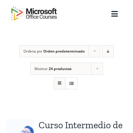
Saltar
al
Toggl
contenido
Navig
Inicio
Ordena por
Orden predeterminado
Sobre Nosotros
Cursos
Mostrar
24 productos
Masters
Empresas
Testimonios
Curso Intermedio de