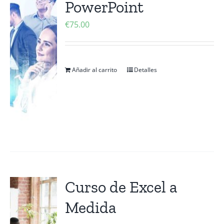
PowerPoint
Contactanos
€
75.00
Añadir al carrito
Detalles
Curso de Excel a
Medida