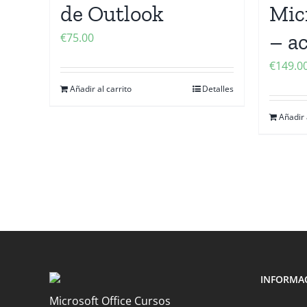
de Outlook
Mic
– a
€
75.00
€
149.0
Añadir al carrito
Detalles
Añadir 
INFORMA
Microsoft Office Cursos