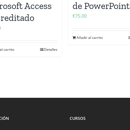
rosoft Access
de PowerPoint
creditado
€
75.00
0
Añadir al carrito
al carrito
Detalles
CIÓN
CURSOS