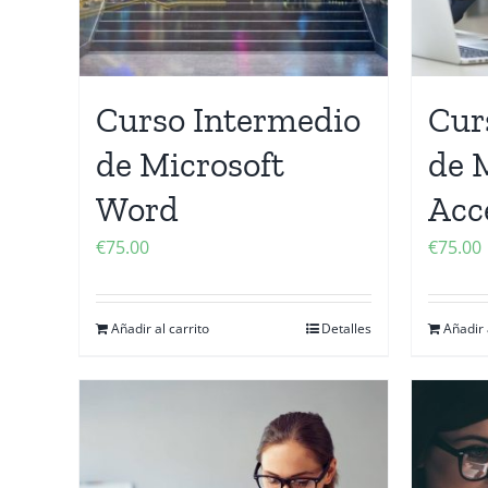
Curso Intermedio
Cur
de Microsoft
de 
Word
Acc
€
75.00
€
75.00
Añadir al carrito
Detalles
Añadir 