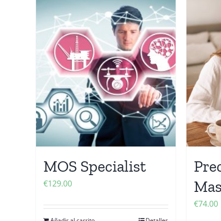
MOS Specialist
Prec
Mas
€
129.00
€
74.00
Añadir al carrito
Detalles