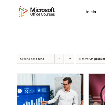
Saltar
al
Inicio
contenido
Ordena por
Fecha
Mostrar
24 produc