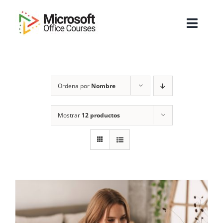
Saltar
al
Toggl
contenido
Navig
Inicio
Ordena por
Nombre
Sobre Nosotros
Cursos
Mostrar
12 productos
Masters
Empresas
Testimonios