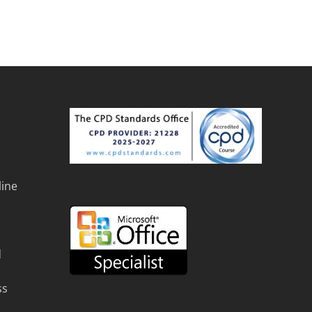
line
d
ss