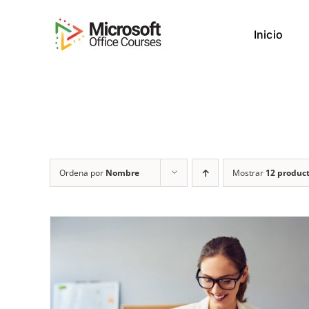
Saltar
al
Inicio
contenido
Ordena por
Nombre
Mostrar
12 produc