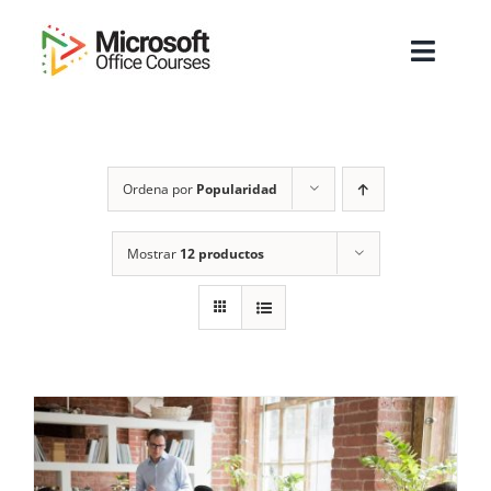
Saltar
al
Toggl
contenido
Navig
Inicio
Ordena por
Popularidad
Sobre Nosotros
Cursos
Mostrar
12 productos
Masters
Empresas
Testimonios