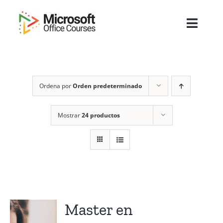
Saltar
al
Toggl
contenido
Navig
Inicio
Ordena por
Orden predeterminado
Sobre Nosotros
Cursos
Mostrar
24 productos
Masters
Empresas
Testimonios
Master en