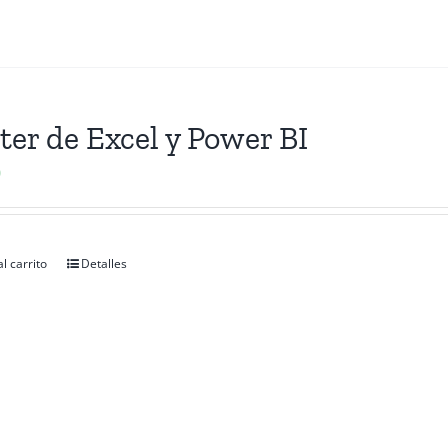
er de Excel y Power BI
0
l carrito
Detalles