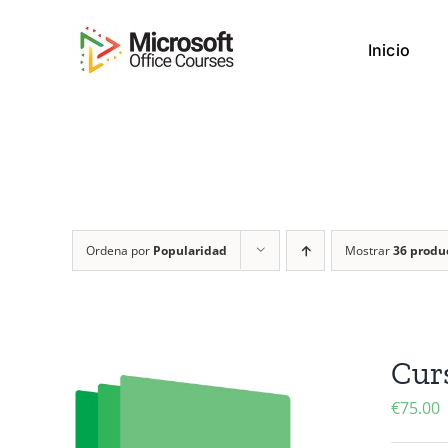
Saltar
al
Inicio
contenido
Ordena por
Popularidad
Mostrar
36 produ
Cur
€
75.00