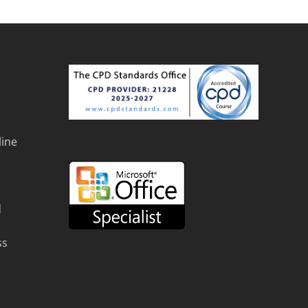
line
d
ss