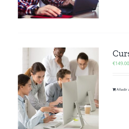
Cur
€
149.0
Añadir a