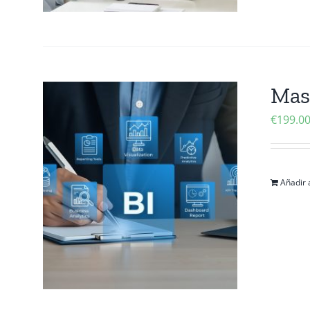
Mast
€
199.0
Añadir a