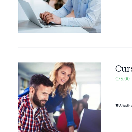
Curs
€
75.00
Añadir a