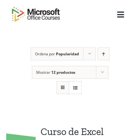
Saltar
al
Toggl
contenido
Navig
Inicio
Ordena por
Popularidad
Sobre Nosotros
Cursos
Mostrar
12 productos
Masters
Empresas
Testimonios
Curso de Excel