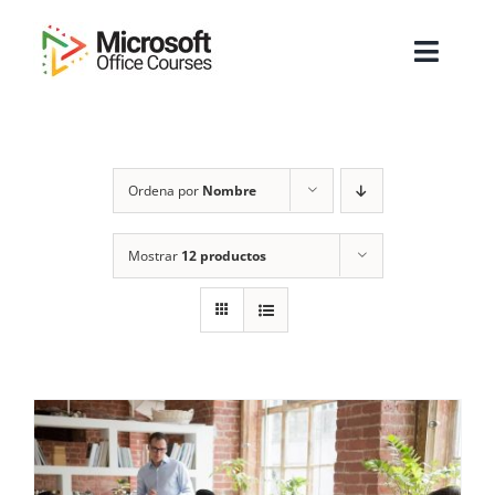
Saltar
al
Toggl
contenido
Navig
Inicio
Ordena por
Nombre
Sobre Nosotros
Cursos
Mostrar
12 productos
Masters
Empresas
Testimonios