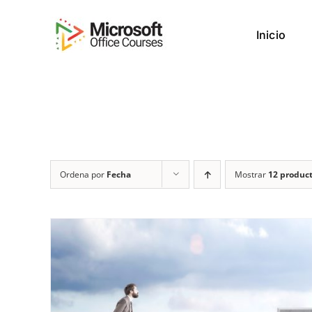
Saltar
al
Inicio
contenido
Ordena por
Fecha
Mostrar
12 produc