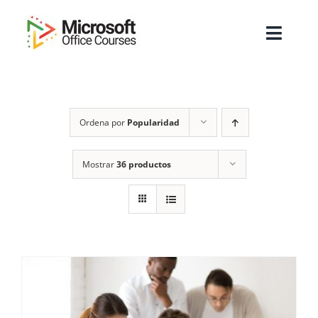
Saltar
al
Toggl
contenido
Navig
Inicio
Ordena por
Popularidad
Sobre Nosotros
Cursos
Mostrar
36 productos
Masters
Empresas
Testimonios