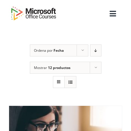
Saltar
al
Toggl
contenido
Navig
Inicio
Ordena por
Fecha
Sobre Nosotros
Cursos
Mostrar
12 productos
Masters
Empresas
Testimonios