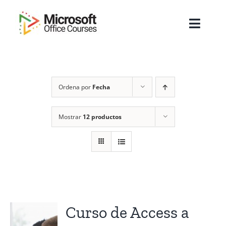
Saltar
al
Toggl
contenido
Navig
Inicio
Ordena por
Fecha
Sobre Nosotros
Cursos
Mostrar
12 productos
Masters
Empresas
Testimonios
Curso de Access a