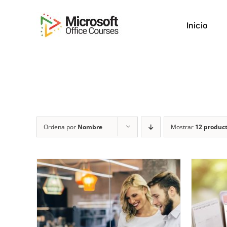
Saltar
al
Inicio
contenido
Ordena por
Nombre
Mostrar
12 produc