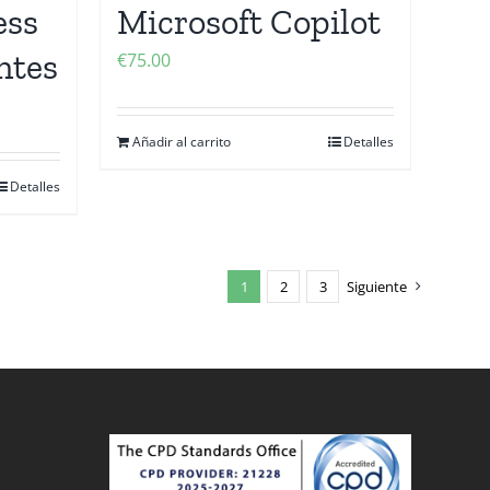
ess
Microsoft Copilot
ntes
€
75.00
Añadir al carrito
Detalles
Detalles
1
2
3
Siguiente