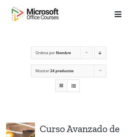
Saltar
al
Toggl
contenido
Navig
Inicio
Ordena por
Nombre
Sobre Nosotros
Cursos
Mostrar
24 productos
Masters
Empresas
Testimonios
Curso Avanzado de