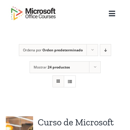
Saltar
al
Toggl
contenido
Navig
Inicio
Ordena por
Orden predeterminado
Sobre Nosotros
Cursos
Mostrar
24 productos
Masters
Empresas
Testimonios
Curso de Microsoft