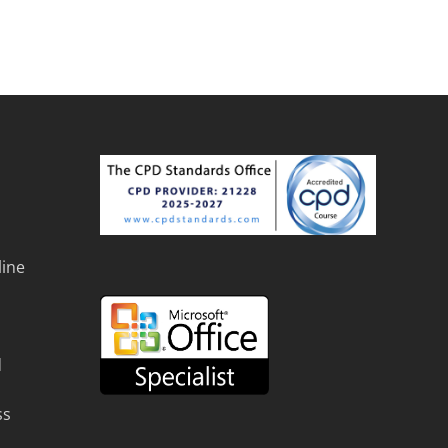
line
d
ss