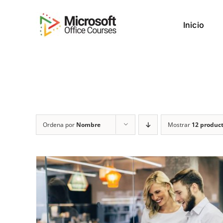
Saltar
al
Inicio
contenido
Ordena por
Nombre
Mostrar
12 produc