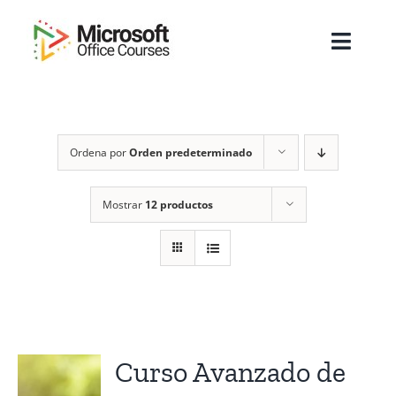
Saltar
al
Toggl
contenido
Navig
Inicio
Ordena por
Orden predeterminado
Sobre Nosotros
Cursos
Mostrar
12 productos
Masters
Empresas
Testimonios
Curso Avanzado de