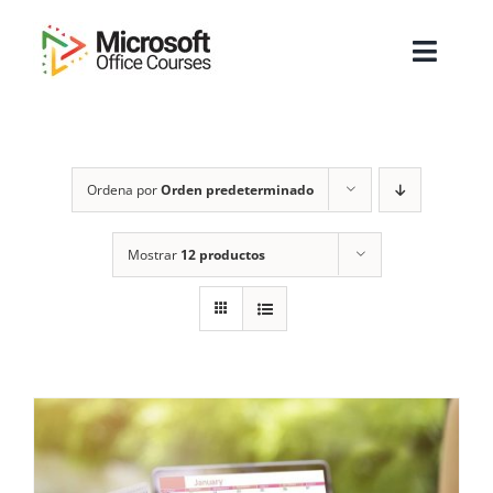
Saltar
al
Toggl
contenido
Navig
Inicio
Ordena por
Orden predeterminado
Sobre Nosotros
Cursos
Mostrar
12 productos
Masters
Empresas
Testimonios