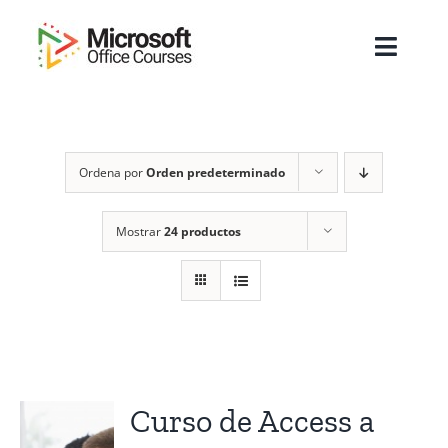
Saltar
al
Toggl
contenido
Navig
Inicio
Ordena por
Orden predeterminado
Sobre Nosotros
Cursos
Mostrar
24 productos
Masters
Empresas
Testimonios
Curso de Access a