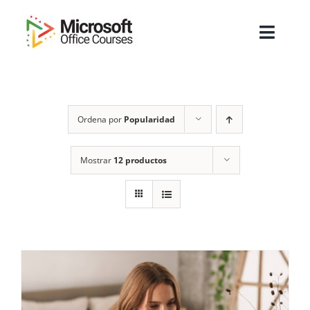
Saltar
al
Toggl
contenido
Navig
Inicio
Ordena por
Popularidad
Sobre Nosotros
Cursos
Mostrar
12 productos
Masters
Empresas
Testimonios