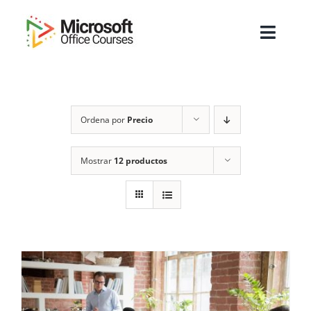
Saltar
al
Toggl
contenido
Navig
Inicio
Ordena por
Precio
Sobre Nosotros
Cursos
Mostrar
12 productos
Masters
Empresas
Testimonios